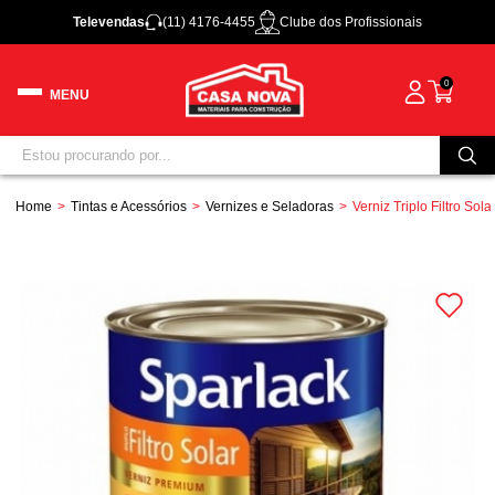
Televendas
(11) 4176-4455
Clube dos Profissionais
0
Home
Tintas e Acessórios
Vernizes e Seladoras
Verniz Triplo Filtro Sol