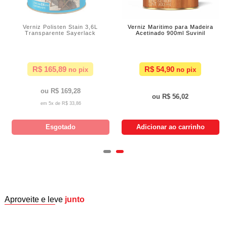
Verniz Polisten Stain 3,6L
Verniz Maritimo para Madeira
Transparente Sayerlack
Acetinado 900ml Suvinil
R$ 165,89
R$ 54,90
R$ 169,28
R$ 56,02
5x de
R$ 33,86
Esgotado
Adicionar ao carrinho
Aproveite e leve
junto