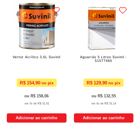
Verniz Acrílico 3,6L Suvinil
Aguarrás 5 Litros Suvinil -
51577466
R$ 154,90
R$ 129,90
R$ 158,06
R$ 132,55
5x de
R$ 31,61
4x de
R$ 33,14
Adicionar ao carrinho
Adicionar ao carrinho