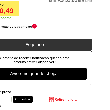
R$ 52,81
6x
de
sem juros
10,49
esconto
formas de pagamento
Esgotado
Gostaria de receber notificação quando este
produto estiver disponível?
Avise-me quando chegar
 e prazo
Retire na loja
Consultar
P