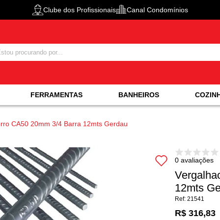
Clube dos Profissionais
Canal Condomínios
FERRAMENTAS
BANHEIROS
COZIN
erro CA50 20mm 3/4 Barra 12mts Gerdau
0 avaliações
Vergalha
12mts Ge
21541
R$ 316,83