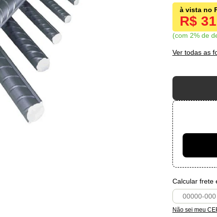
R$ 3
com 2% de d
Ver todas as 
Calcular frete
Não sei meu CE