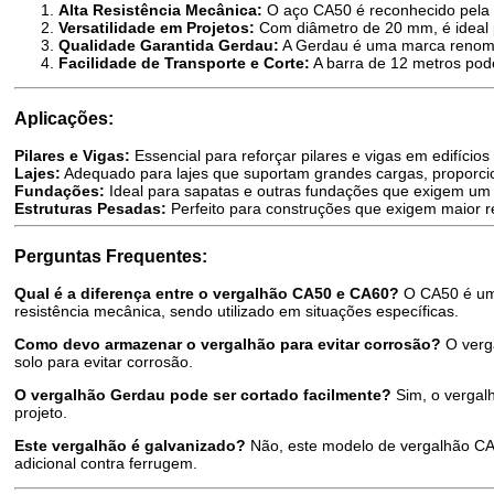
Alta Resistência Mecânica:
O aço CA50 é reconhecido pela s
Versatilidade em Projetos:
Com diâmetro de 20 mm, é ideal pa
Qualidade Garantida Gerdau:
A Gerdau é uma marca renomada
Facilidade de Transporte e Corte:
A barra de 12 metros pode
Aplicações:
Pilares e Vigas:
Essencial para reforçar pilares e vigas em edifícios
Lajes:
Adequado para lajes que suportam grandes cargas, proporcio
Fundações:
Ideal para sapatas e outras fundações que exigem um 
Estruturas Pesadas:
Perfeito para construções que exigem maior res
Perguntas Frequentes:
Qual é a diferença entre o vergalhão CA50 e CA60?
O CA50 é um a
resistência mecânica, sendo utilizado em situações específicas.
Como devo armazenar o vergalhão para evitar corrosão?
O verga
solo para evitar corrosão.
O vergalhão Gerdau pode ser cortado facilmente?
Sim, o vergal
projeto.
Este vergalhão é galvanizado?
Não, este modelo de vergalhão CA50
adicional contra ferrugem.