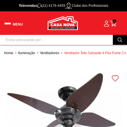
Televendas
(11) 4176-4455
Clube dos Profissionais
0
Home
Iluminação
Ventiladores
Ventilador Teto Salvante 4 Pás Fume Co