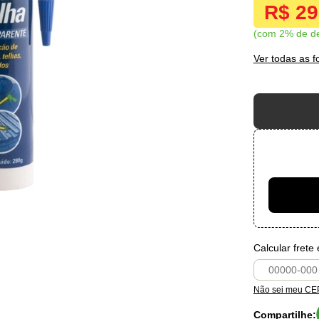
R$ 2
com 2% de d
Ver todas as 
Calcular frete
Não sei meu CE
Compartilhe: