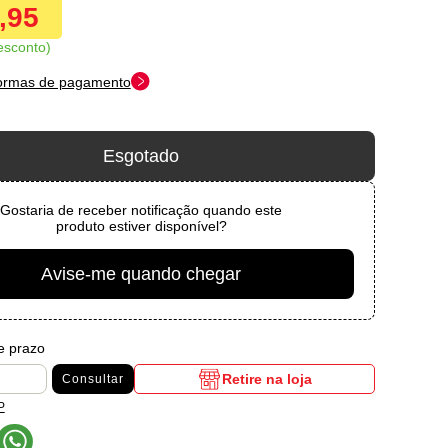
9,95
esconto
formas de pagamento
Esgotado
Gostaria de receber notificação quando este
produto estiver disponível?
Avise-me quando chegar
 e prazo
Retire na loja
Consultar
P