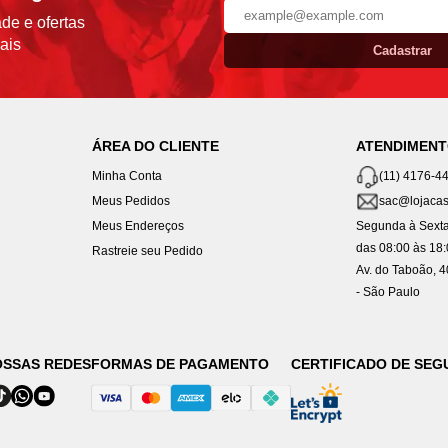
de e ofertas
ais
Cadastrar
ÁREA DO CLIENTE
ATENDIMEN
Minha Conta
(11) 4176-4
Meus Pedidos
sac@lojacas
Meus Endereços
Segunda à Sexta
das 08:00 às 18
Rastreie seu Pedido
Av. do Taboão, 
- São Paulo
OSSAS REDES
FORMAS DE PAGAMENTO
CERTIFICADO DE SE