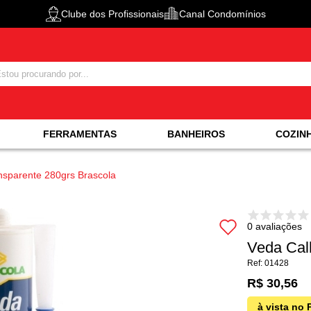
Clube dos Profissionais
Canal Condomínios
FERRAMENTAS
BANHEIROS
COZIN
nsparente 280grs Brascola
0 avaliações
Veda Cal
01428
R$ 30,56