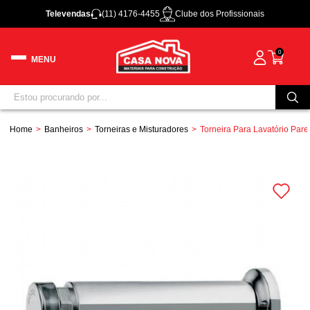
Televendas
(11) 4176-4455
Clube dos Profissionais
0
Home
Banheiros
Torneiras e Misturadores
Torneira Para Lavatório Pa