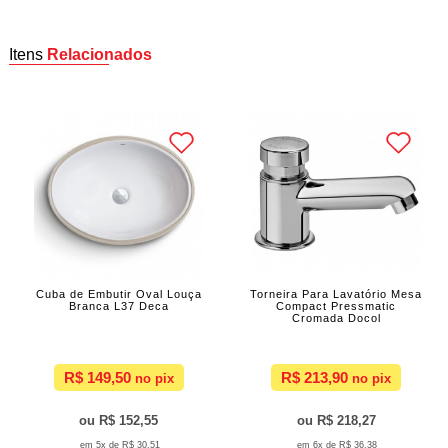
Itens
Relacionados
Cuba de Embutir Oval Louça
Torneira Para Lavatório Mesa
Branca L37 Deca
Compact Pressmatic
Cromada Docol
R$ 149,50
R$ 213,90
R$ 152,55
R$ 218,27
5x de
R$ 30,51
6x de
R$ 36,38