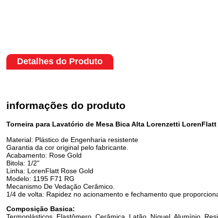
Detalhes do Produto
informações do produto
Torneira para Lavatório de Mesa Bica Alta Lorenzetti LorenFlat
Material: Plástico de Engenharia resistente
Garantia da cor original pelo fabricante.
Acabamento: Rose Gold
Bitola: 1/2"
Linha: LorenFlatt Rose Gold
Modelo: 1195 F71 RG
Mecanismo De Vedação Cerâmico.
1/4 de volta: Rapidez no acionamento e fechamento que proporcio
Composição Basica:
Termoplásticos, Elastômero, Cerâmica, Latão, Níquel, Alumínio, Resi