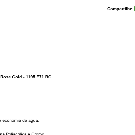
Compartilhe:
t Rose Gold - 1195 F71 RG
na economia de água.
na Poliacrílica e Cromo