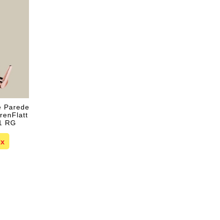
e Parede
renFlatt
71 RG
1