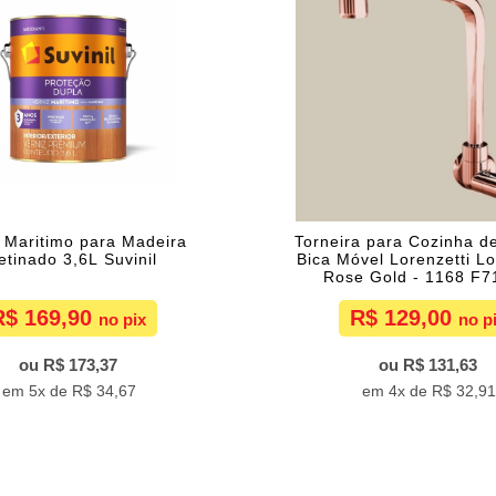
 Maritimo para Madeira
Torneira para Cozinha d
etinado 3,6L Suvinil
Bica Móvel Lorenzetti Lo
Rose Gold - 1168 F
R$ 169,90
R$ 129,00
R$ 173,37
R$ 131,63
5x de
R$ 34,67
4x de
R$ 32,9