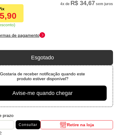
R$ 34,67
4x
de
sem juros
35,90
esconto
formas de pagamento
Esgotado
Gostaria de receber notificação quando este
produto estiver disponível?
Avise-me quando chegar
 e prazo
Retire na loja
Consultar
P