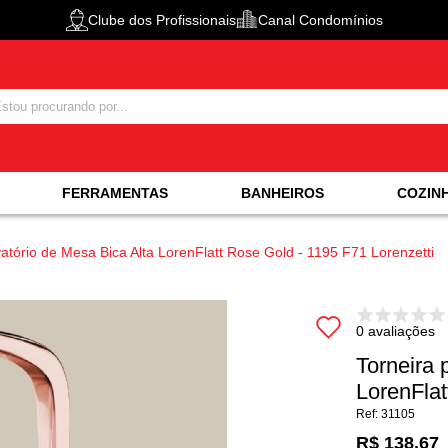
Clube dos Profissionais
Canal Condomínios
FERRAMENTAS
BANHEIROS
COZIN
atório de Mesa Bica Alta LorenFlatt Rose Gold - 1195 F71 Lorenzetti
0 avaliações
Torneira 
LorenFlat
31105
R$ 138,67