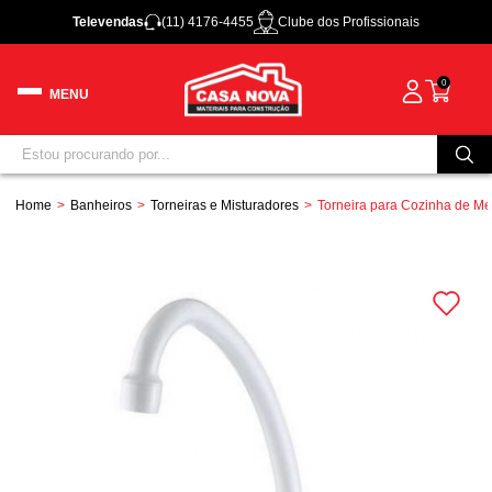
Televendas
(11) 4176-4455
Clube dos Profissionais
0
Home
Banheiros
Torneiras e Misturadores
Torneira para Cozinha de Mes