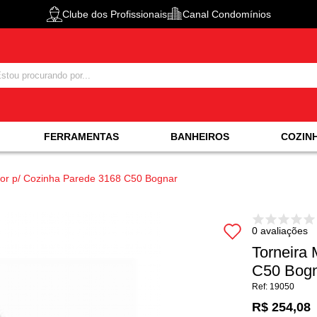
Clube dos Profissionais
Canal Condomínios
FERRAMENTAS
BANHEIROS
COZIN
dor p/ Cozinha Parede 3168 C50 Bognar
0 avaliações
Torneira 
C50 Bog
19050
R$ 254,08