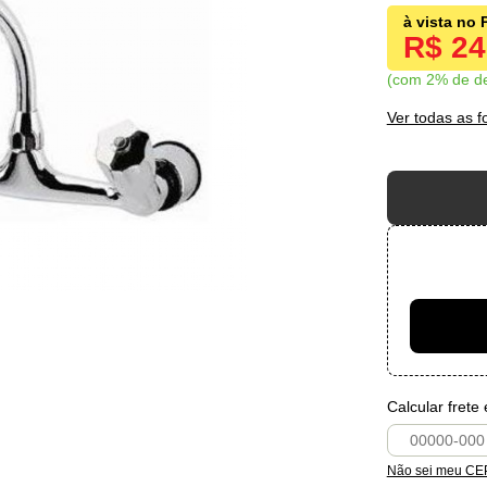
R$ 2
com 2% de d
Ver todas as 
Calcular frete
Não sei meu CE