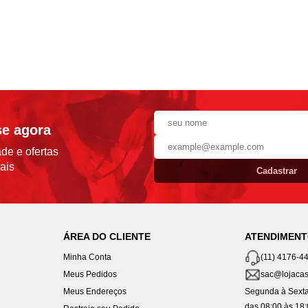
se agora
de e ofertas
ais
Cadastrar
ÁREA DO CLIENTE
ATENDIMEN
Minha Conta
(11) 4176-4
Meus Pedidos
sac@lojacas
Meus Endereços
Segunda à Sexta
das 08:00 às 18