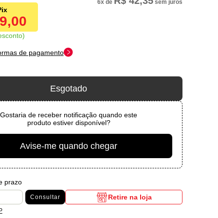
R$ 42,35
6x
de
sem juros
49,00
esconto
formas de pagamento
Esgotado
Gostaria de receber notificação quando este
produto estiver disponível?
Avise-me quando chegar
 e prazo
Retire na loja
Consultar
P