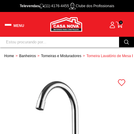
Televendas
(11) 4176-4455
Clube dos Profissionais
0
Home
Banheiros
Torneiras e Misturadores
Torneira Lavatório de Mesa B