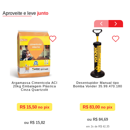
Aproveite e leve
junto
Argamassa Cimentcola ACI
Desentupidor Manual tipo
20kg Embalagem Plástica
Bomba Vonder 35.99.470.180
Cinza Quartzolit
R$ 15,50
R$ 83,00
R$ 84,69
R$ 15,82
2x de
R$ 42,35