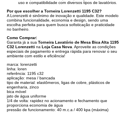
uso e compatibilidade com diversos tipos de lavatórios.
Por que escolher a Torneira Lorenzetti 1195 C32?
A Lorenzetti é sinônimo de inovação e qualidade. Este modelo
combina funcionalidade, economia e design, sendo uma
escolha perfeita para quem busca sofisticação e praticidade
no banheiro.
Como Comprar:
Garanta já a sua
Torneira Lavatório de Mesa Bica Alta 1195
C32 Lorenzetti
na
Loja Casa Nova
. Aproveite as condições
especiais de pagamento e entrega rápida para renovar o seu
ambiente com estilo e eficiência!
marca: lorenzetti
linha: loren
referência: 1195 c32
aplicação: mesa / bancada
tipo de material: elastômeros, ligas de cobre, plásticos de
engenharia, zinco
bica móvel
jato de água uniforme
1/4 de volta: rapidez no acionamento e fechamento que
proporciona economia de água
pressão de funcionamento: 40 m.c.a / 400 kpa (máxima)