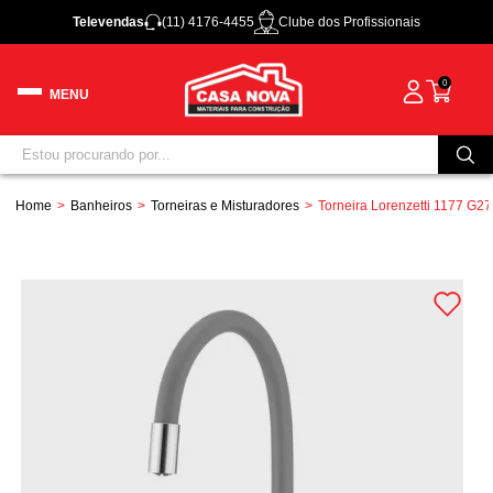
Televendas
(11) 4176-4455
Clube dos Profissionais
0
Home
Banheiros
Torneiras e Misturadores
Torneira Lorenzetti 1177 G27