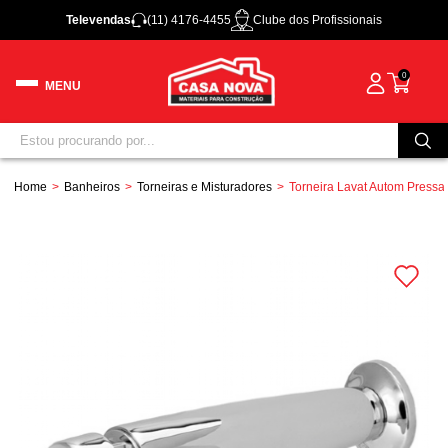
Televendas
(11) 4176-4455
Clube dos Profissionais
0
Home
Banheiros
Torneiras e Misturadores
Torneira Lavat Autom Press