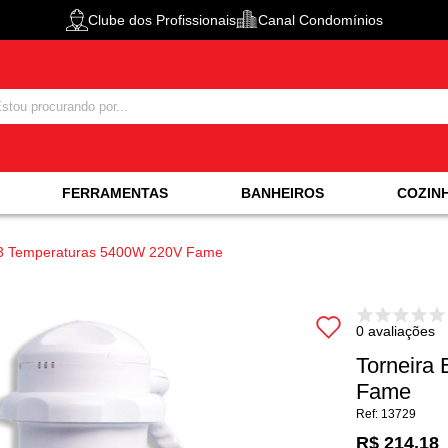
Clube dos Profissionais
Canal Condomínios
FERRAMENTAS
BANHEIROS
COZIN
ca 3 Temperaturas 5400W 220V Fame
0 avaliações
Torneira
Fame
13729
R$ 214,18