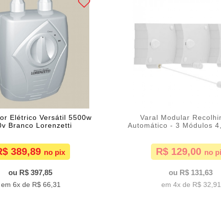
r Elétrico Versátil 5500w
Varal Modular Recolh
v Branco Lorenzetti
Automático - 3 Módulos 4
R$ 389,89
R$ 129,00
R$ 397,85
R$ 131,63
6x de
R$ 66,31
4x de
R$ 32,9