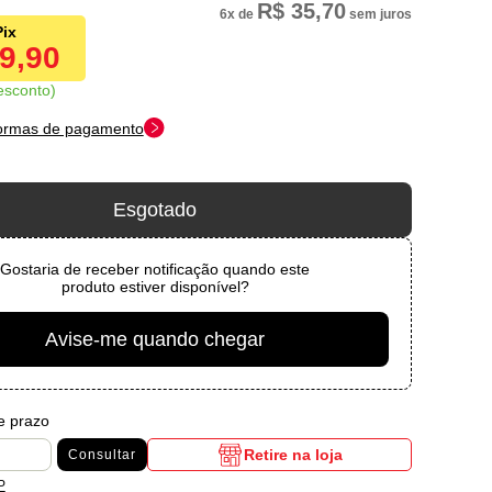
R$ 35,70
6x
de
sem juros
09,90
esconto
formas de pagamento
Esgotado
Gostaria de receber notificação quando este
produto estiver disponível?
Avise-me quando chegar
 e prazo
Retire na loja
Consultar
P