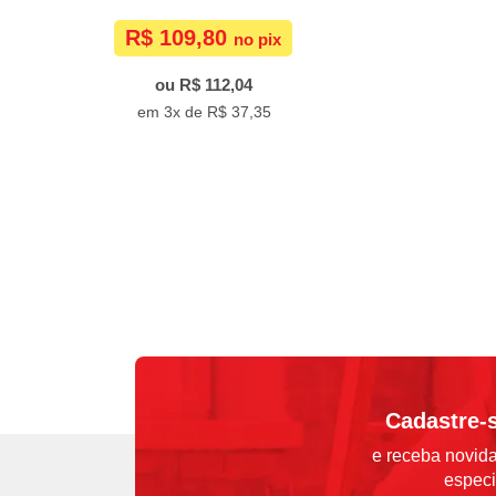
R$ 109,80
R$ 112,04
3x de
R$ 37,35
Cadastre-
e receba novida
especi