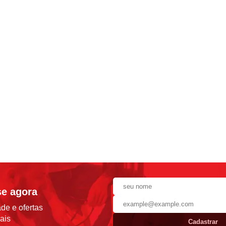
se agora
de e ofertas
ais
Cadastrar