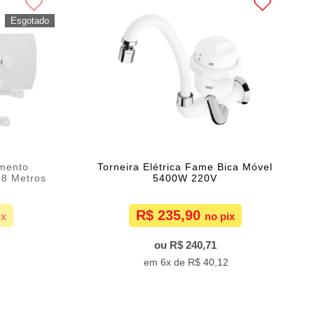
imento
Torneira Elétrica Fame Bica Móvel
,8 Metros
5400W 220V
R$ 235,90
R$ 240,71
1
6x de
R$ 40,12