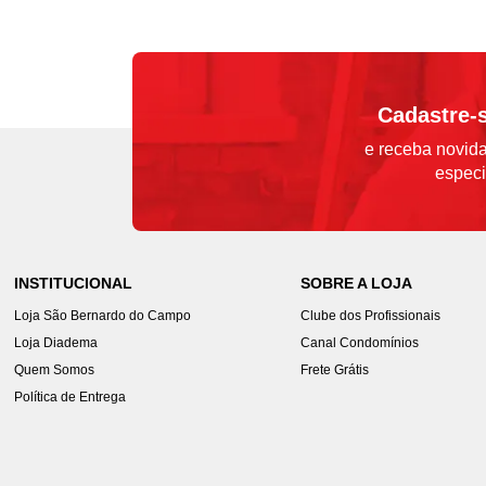
Cadastre-
e receba novida
especi
INSTITUCIONAL
SOBRE A LOJA
Loja São Bernardo do Campo
Clube dos Profissionais
Loja Diadema
Canal Condomínios
Quem Somos
Frete Grátis
Política de Entrega