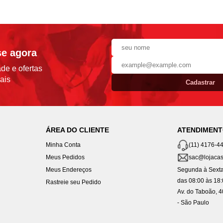
se agora
de e ofertas
ais
Cadastrar
ÁREA DO CLIENTE
ATENDIMEN
Minha Conta
(11) 4176-4
Meus Pedidos
sac@lojacas
Meus Endereços
Segunda à Sexta
das 08:00 às 18
Rastreie seu Pedido
Av. do Taboão, 
- São Paulo