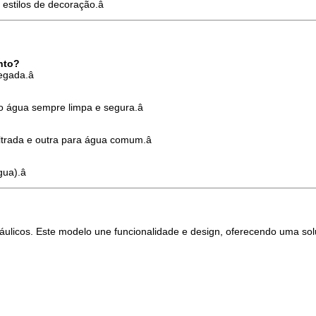
stilos de decoração.â
nto?
legada.â
ndo água sempre limpa e segura.â
iltrada e outra para água comum.â
gua).â
ulicos. Este modelo une funcionalidade e design, oferecendo uma solu