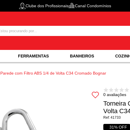
Clube dos Profissionais
Canal Condomínios
FERRAMENTAS
BANHEIROS
COZIN
 Parede com Filtro ABS 1/4 de Volta C34 Cromado Bognar
0 avaliações
Torneira 
Volta C3
41733
31% OFF