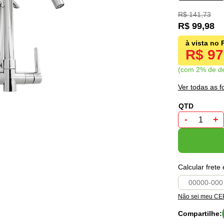
R$ 141,73
R$ 99,98
R$ 9
com 2% de d
Ver todas as 
-
+
Calcular frete
Não sei meu CE
Compartilhe: