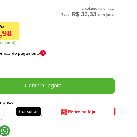
R$ 33,33
3x
de
sem juros
7,98
esconto
formas de pagamento
Comprar agora
 e prazo
Retire na loja
Consultar
P