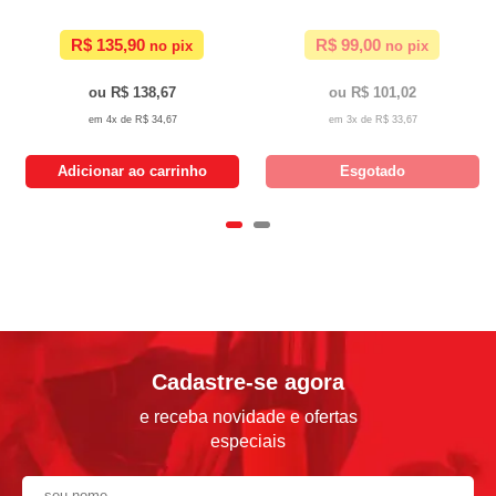
R$ 135,90
R$ 99,00
R$ 138,67
R$ 101,02
4x de
R$ 34,67
3x de
R$ 33,67
Adicionar ao carrinho
Esgotado
Cadastre-se agora
e receba novidade e ofertas
especiais