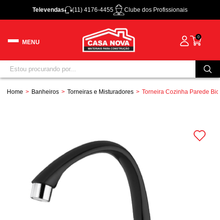
Televendas
(11) 4176-4455
Clube dos Profissionais
0
Home
Banheiros
Torneiras e Misturadores
Torneira Cozinha Parede Bic