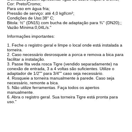
Cor: Preto/Cromo;
Para uso em água fria;
Pressão de serviço: até 4,0 kgf/cm²;
Condições de Uso:38° C;
Bitola: ½'' (DN15) com bucha de adaptação para ¾'' (DN20);;
Vazão Mínima:0,04L/s."
Informações importantes:
1. Feche o registro geral e limpe o local onde está instalada a
torneira.
2. Caso necessário desrosqueie a porca e remova a bica para
facilitar a instalação.
3. Passe fita veda rosca Tigre (vendido separadamente) na
conexão de entrada, 3 a 4 voltas são suficientes. Utilize o
adaptador de 1/2"" para 3/4"" caso seja necessário.
4. Rosqueie a torneira manualmente à parede. Caso seja
necessário, remonte a bica.
5. Não utilize ferramentas. Faça todos os apertos
manualmente.
6. Abra o registro geral. Sua torneira Tigre está pronta para
uso."