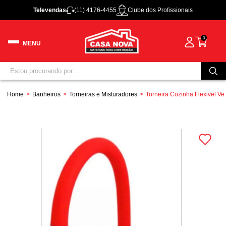
Televendas
(11) 4176-4455
Clube dos Profissionais
0
Home
Banheiros
Torneiras e Misturadores
Torneira Cozinha Flexivel 