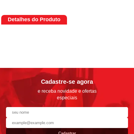
Detalhes do Produto
Cadastre-se agora
e receba novidade e ofertas
especiais
Cadastrar