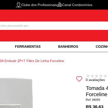
Clube dos Profissionais
Canal Condomínios
FERRAMENTAS
BANHEIROS
COZIN
A Embutir 2P+T Filtro De Linha Forceline
0 avaliações
Tomada 4
Forceline
38095
R$ 36,63