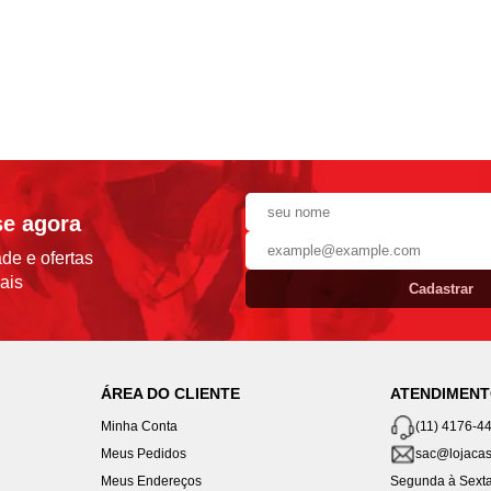
se agora
de e ofertas
ais
Cadastrar
ÁREA DO CLIENTE
ATENDIMEN
Minha Conta
(11) 4176-4
Meus Pedidos
sac@lojacas
Meus Endereços
Segunda à Sexta