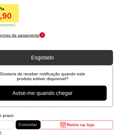
5,90
esconto
formas de pagamento
Esgotado
Gostaria de receber notificação quando este
produto estiver disponível?
Avise-me quando chegar
 e prazo
Retire na loja
Consultar
P