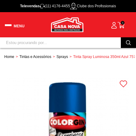
Televendas
(11) 4176-4455
Clube dos Profissionais
0
Home
Tintas e Acessórios
Sprays
Tinta Spray Luminosa 350ml Azul 757