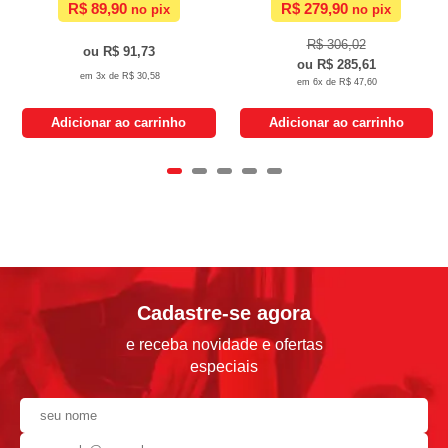
R$ 89,90
R$ 279,90
R$ 306,02
R$ 91,73
R$ 285,61
3x de
R$ 30,58
6x de
R$ 47,60
Adicionar ao carrinho
Adicionar ao carrinho
Cadastre-se agora
e receba novidade e ofertas
especiais