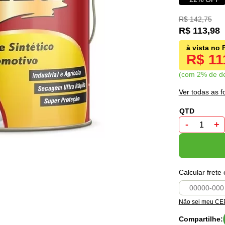
R$ 142,75
R$ 113,98
R$ 11
com 2% de d
Ver todas as 
-
+
Calcular frete
Não sei meu CE
Compartilhe: