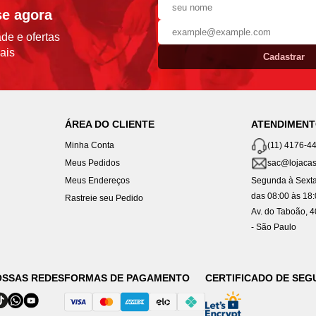
se agora
de e ofertas
ais
Cadastrar
ÁREA DO CLIENTE
ATENDIMEN
Minha Conta
(11) 4176-4
Meus Pedidos
sac@lojacas
Meus Endereços
Segunda à Sexta
das 08:00 às 18
Rastreie seu Pedido
Av. do Taboão, 
- São Paulo
OSSAS REDES
FORMAS DE PAGAMENTO
CERTIFICADO DE SE