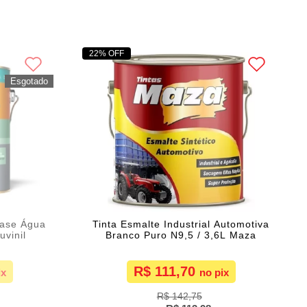
22% OFF
Base Água
Tinta Esmalte Industrial Automotiva
uvinil
Branco Puro N9,5 / 3,6L Maza
R$ 111,70
R$ 142,75