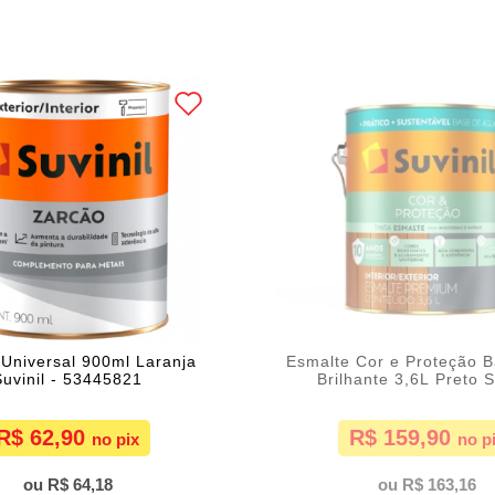
Universal 900ml Laranja
Esmalte Cor e Proteção 
Suvinil - 53445821
Brilhante 3,6L Preto S
R$ 62,90
R$ 159,90
R$ 64,18
R$ 163,16