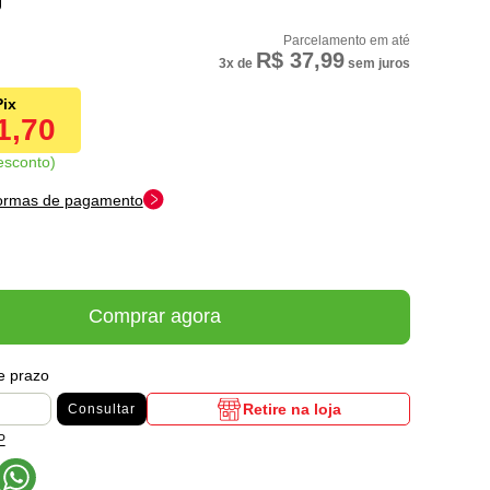
R$ 37,99
3x
de
sem juros
1,70
esconto
formas de pagamento
Comprar agora
 e prazo
Retire na loja
Consultar
P