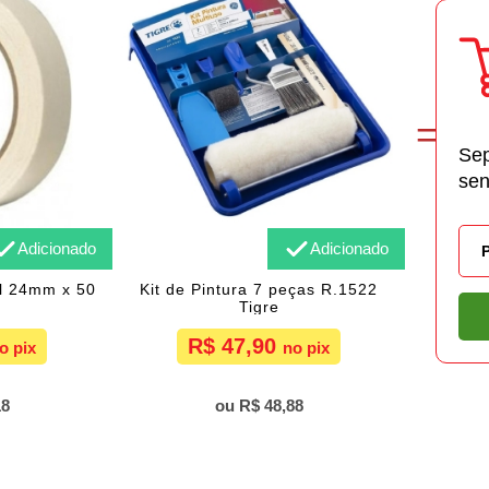
Sep
sen
Adicionado
Adicionado
al 24mm x 50
Kit de Pintura 7 peças R.1522
Tigre
R$ 47,90
18
R$ 48,88