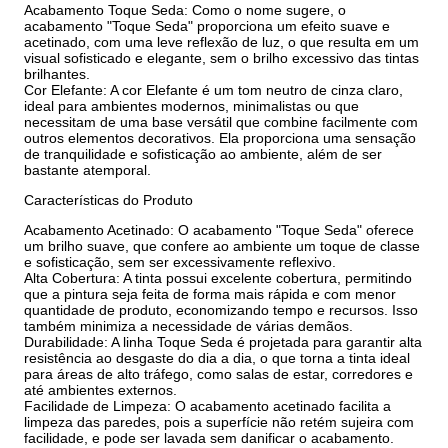
Acabamento Toque Seda: Como o nome sugere, o
acabamento "Toque Seda" proporciona um efeito suave e
acetinado, com uma leve reflexão de luz, o que resulta em um
visual sofisticado e elegante, sem o brilho excessivo das tintas
brilhantes.
Cor Elefante: A cor Elefante é um tom neutro de cinza claro,
ideal para ambientes modernos, minimalistas ou que
necessitam de uma base versátil que combine facilmente com
outros elementos decorativos. Ela proporciona uma sensação
de tranquilidade e sofisticação ao ambiente, além de ser
bastante atemporal.
Características do Produto
Acabamento Acetinado: O acabamento "Toque Seda" oferece
um brilho suave, que confere ao ambiente um toque de classe
e sofisticação, sem ser excessivamente reflexivo.
Alta Cobertura: A tinta possui excelente cobertura, permitindo
que a pintura seja feita de forma mais rápida e com menor
quantidade de produto, economizando tempo e recursos. Isso
também minimiza a necessidade de várias demãos.
Durabilidade: A linha Toque Seda é projetada para garantir alta
resistência ao desgaste do dia a dia, o que torna a tinta ideal
para áreas de alto tráfego, como salas de estar, corredores e
até ambientes externos.
Facilidade de Limpeza: O acabamento acetinado facilita a
limpeza das paredes, pois a superfície não retém sujeira com
facilidade, e pode ser lavada sem danificar o acabamento.