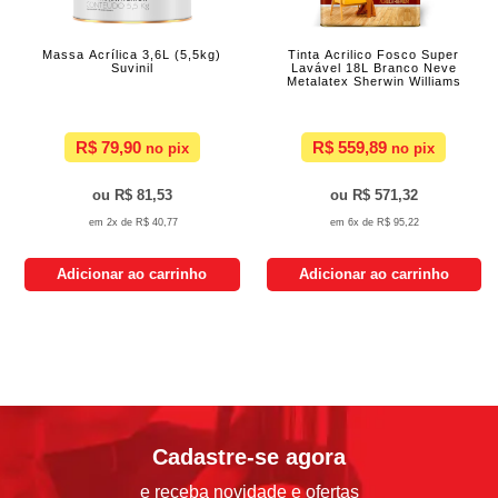
Massa Acrílica 3,6L (5,5kg)
Tinta Acrilico Fosco Super
Suvinil
Lavável 18L Branco Neve
Metalatex Sherwin Williams
R$ 79,90
R$ 559,89
R$ 81,53
R$ 571,32
2x de
R$ 40,77
6x de
R$ 95,22
Adicionar ao carrinho
Adicionar ao carrinho
Cadastre-se agora
e receba novidade e ofertas