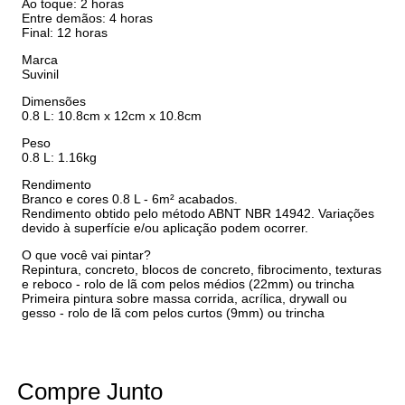
Ao toque: 2 horas
Entre demãos: 4 horas
Final: 12 horas
Marca
Suvinil
Dimensões
0.8 L: 10.8cm x 12cm x 10.8cm
Peso
0.8 L: 1.16kg
Rendimento
Branco e cores 0.8 L - 6m² acabados.
Rendimento obtido pelo método ABNT NBR 14942. Variações
devido à superfície e/ou aplicação podem ocorrer.
O que você vai pintar?
Repintura, concreto, blocos de concreto, fibrocimento, texturas
e reboco - rolo de lã com pelos médios (22mm) ou trincha
Primeira pintura sobre massa corrida, acrílica, drywall ou
gesso - rolo de lã com pelos curtos (9mm) ou trincha
Compre Junto