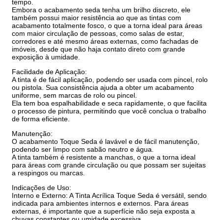
tempo.
Embora o acabamento seda tenha um brilho discreto, ele
também possui maior resistência ao que as tintas com
acabamento totalmente fosco, o que a torna ideal para áreas
com maior circulação de pessoas, como salas de estar,
corredores e até mesmo áreas externas, como fachadas de
imóveis, desde que não haja contato direto com grande
exposição à umidade.
Facilidade de Aplicação:
A tinta é de fácil aplicação, podendo ser usada com pincel, rolo
ou pistola. Sua consistência ajuda a obter um acabamento
uniforme, sem marcas de rolo ou pincel.
Ela tem boa espalhabilidade e seca rapidamente, o que facilita
o processo de pintura, permitindo que você conclua o trabalho
de forma eficiente.
Manutenção:
O acabamento Toque Seda é lavável e de fácil manutenção,
podendo ser limpo com sabão neutro e água.
A tinta também é resistente a manchas, o que a torna ideal
para áreas com grande circulação ou que possam ser sujeitas
a respingos ou marcas.
Indicações de Uso:
Interno e Externo: A Tinta Acrílica Toque Seda é versátil, sendo
indicada para ambientes internos e externos. Para áreas
externas, é importante que a superfície não seja exposta a
chuvas constantes ou umidade excessiva.