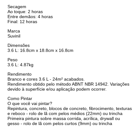
Secagem
Ao toque: 2 horas
Entre demãos: 4 horas
Final: 12 horas
Marca
Suvinil
Dimensões
3.6 L: 16.8cm x 18.8cm x 16.8cm
Peso
3.6 L: 4.87kg
Rendimento
Branco e cores 3.6 L - 24m² acabados.
Rendimento obtido pelo método ABNT NBR 14942. Variações
devido à superfície e/ou aplicação podem ocorrer.
Como Pintar
O que você vai pintar?
Repintura, concreto, blocos de concreto, fibrocimento, texturas
e reboco - rolo de lã com pelos médios (22mm) ou trincha
Primeira pintura sobre massa corrida, acrílica, drywall ou
gesso - rolo de lã com pelos curtos (9mm) ou trincha