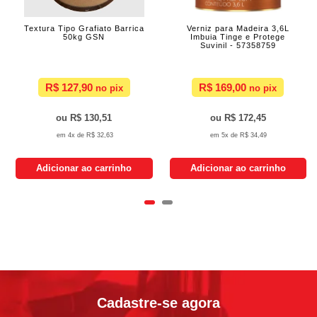
Textura Tipo Grafiato Barrica
Verniz para Madeira 3,6L
50kg GSN
Imbuia Tinge e Protege
Suvinil - 57358759
R$ 127,90
R$ 169,00
R$ 130,51
R$ 172,45
4x de
R$ 32,63
5x de
R$ 34,49
Adicionar ao carrinho
Adicionar ao carrinho
Cadastre-se agora