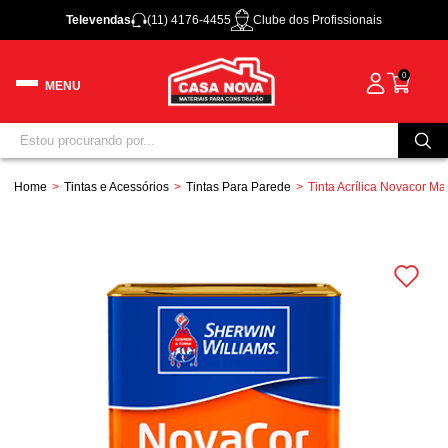
Televendas
(11) 4176-4455
Clube dos Profissionais
0
Home
Tintas e Acessórios
Tintas Para Parede
Tinta Acrílica Novacor M