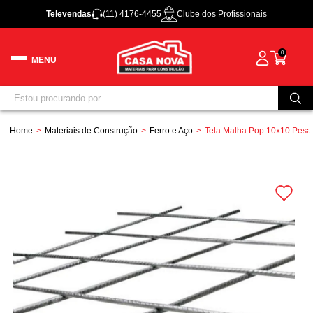
Televendas
(11) 4176-4455
Clube dos Profissionais
0
Home
Materiais de Construção
Ferro e Aço
Tela Malha Pop 10x10 Pesa