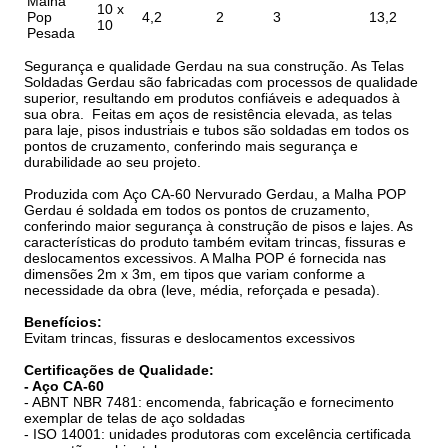
Malha
10 x
Pop
4,2
2
3
13,2
10
Pesada
Segurança e qualidade Gerdau na sua construção. As Telas
Soldadas Gerdau são fabricadas com processos de qualidade
superior, resultando em produtos confiáveis e adequados à
sua obra. Feitas em aços de resistência elevada, as telas
para laje, pisos industriais e tubos são soldadas em todos os
pontos de cruzamento, conferindo mais segurança e
durabilidade ao seu projeto.
Produzida com Aço CA-60 Nervurado
Gerdau
, a Malha POP
Gerdau é soldada em todos os pontos de cruzamento,
conferindo maior segurança à construção de pisos e lajes. As
características do produto também evitam trincas, fissuras e
deslocamentos excessivos. A Malha POP é fornecida nas
dimensões 2m x 3m, em tipos que variam conforme a
necessidade da obra (leve, média, reforçada e pesada).
Benefícios:
Evitam trincas, fissuras e deslocamentos excessivos
Certificações de Qualidade:
- Aço CA-60
- ABNT NBR 7481: encomenda, fabricação e fornecimento
exemplar de telas de aço soldadas
- ISO 14001: unidades produtoras com excelência certificada