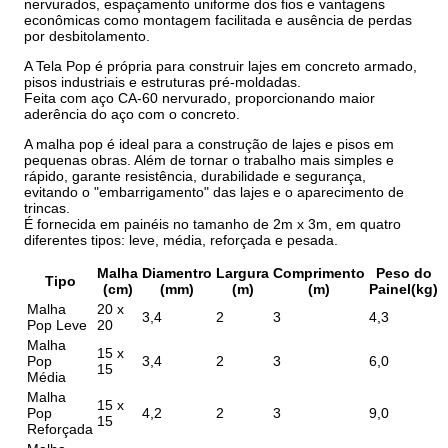
nervurados, espaçamento uniforme dos fios e vantagens
econômicas como montagem facilitada e ausência de perdas
por desbitolamento.
A Tela Pop é própria para construir lajes em concreto armado,
pisos industriais e estruturas pré-moldadas.
Feita com aço CA-60 nervurado, proporcionando maior
aderência do aço com o concreto.
A malha pop é ideal para a construção de lajes e pisos em
pequenas obras. Além de tornar o trabalho mais simples e
rápido, garante resistência, durabilidade e segurança,
evitando o "embarrigamento" das lajes e o aparecimento de
trincas.
É fornecida em painéis no tamanho de 2m x 3m, em quatro
diferentes tipos: leve, média, reforçada e pesada.
Malha
Diamentro
Largura
Comprimento
Peso do
Tipo
(cm)
(mm)
(m)
(m)
Painel(kg)
Malha
20 x
3,4
2
3
4,3
Pop Leve
20
Malha
15 x
Pop
3,4
2
3
6,0
15
Média
Malha
15 x
Pop
4,2
2
3
9,0
15
Reforçada