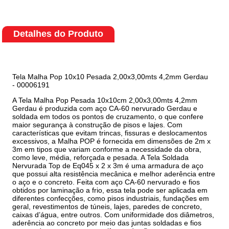
Detalhes do Produto
Tela Malha Pop 10x10 Pesada 2,00x3,00mts 4,2mm Gerdau
- 00006191
A Tela
Malha Pop
Pesada 10x10cm 2,00x3,00mts 4,2mm
Gerdau é produzida com aço CA-60 nervurado Gerdau e
soldada em todos os pontos de cruzamento, o que confere
maior segurança à construção de pisos e lajes. Com
características que evitam trincas, fissuras e deslocamentos
excessivos, a Malha POP é fornecida em dimensões de 2m x
3m em tipos que variam conforme a necessidade da obra,
como leve, média, reforçada e pesada. A Tela Soldada
Nervurada Top de Eq045 x 2 x 3m é uma armadura de aço
que possui alta resistência mecânica e melhor aderência entre
o aço e o concreto. Feita com aço CA-60 nervurado e fios
obtidos por laminação a frio, essa tela pode ser aplicada em
diferentes confecções, como pisos industriais, fundações em
geral, revestimentos de túneis, lajes, paredes de concreto,
caixas d’água, entre outros. Com uniformidade dos diâmetros,
aderência ao concreto por meio das juntas soldadas e fios