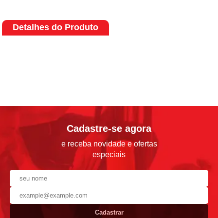
Detalhes do Produto
Cadastre-se agora
e receba novidade e ofertas
especiais
Cadastrar