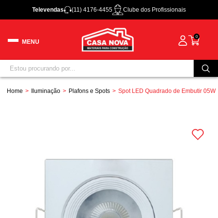
Televendas
(11) 4176-4455
Clube dos Profissionais
0
Home
Iluminação
Plafons e Spots
Spot LED Quadrado de Embutir 05W