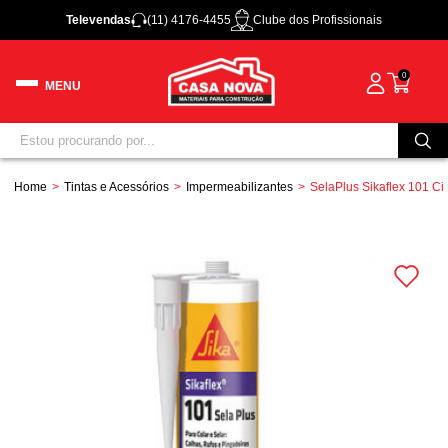
Televendas
(11) 4176-4455
Clube dos Profissionais
0
Home
Tintas e Acessórios
Impermeabilizantes
SelaPlus Sikaflex 101 C