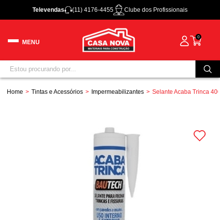
Televendas
(11) 4176-4455
Clube dos Profissionais
0
Home
Tintas e Acessórios
Impermeabilizantes
Selante Acaba Trinca 40