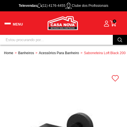
Televendas
(11) 4176-4455
Clube dos Profissionais
0
Home
Banheiros
Acessórios Para Banheiro
Saboneteira Loft Black 200