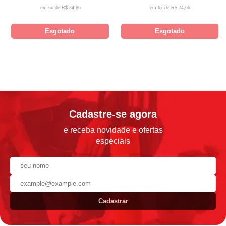
6x de
R$ 34,86
6x de
R$ 74,66
Esgotado
Esgotado
Cadastre-se agora
e receba novidade e ofertas
especiais
Cadastrar