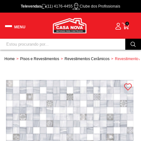
Televendas
(11) 4176-4455
Clube dos Profissionais
0
Home
Pisos e Revestimentos
Revestimentos Cerâmicos
Revestimento A