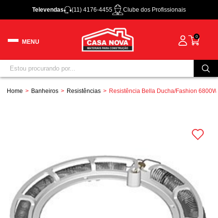
Televendas
(11) 4176-4455
Clube dos Profissionais
0
Home
Banheiros
Resistências
Resistência Bella Ducha/Fashion 6800W