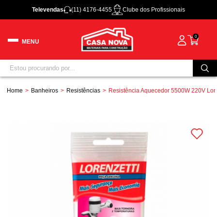
Televendas
(11) 4176-4455
Clube dos Profissionais
0
Home
Banheiros
Resistências
Resistência Aquecedor 5500W 220V Lore