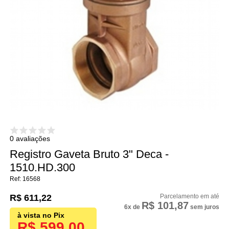
0 avaliações
Registro Gaveta Bruto 3" Deca -
1510.HD.300
16568
R$ 611,22
R$ 101,87
6x
de
sem juros
R$ 599,00