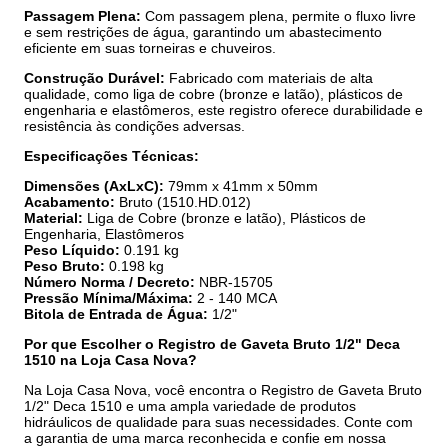
Passagem Plena:
Com passagem plena, permite o fluxo livre
e sem restrições de água, garantindo um abastecimento
eficiente em suas torneiras e chuveiros.
Construção Durável:
Fabricado com materiais de alta
qualidade, como liga de cobre (bronze e latão), plásticos de
engenharia e elastômeros, este registro oferece durabilidade e
resistência às condições adversas.
Especificações Técnicas:
Dimensões (AxLxC):
79mm x 41mm x 50mm
Acabamento:
Bruto (1510.HD.012)
Material:
Liga de Cobre (bronze e latão), Plásticos de
Engenharia, Elastômeros
Peso Líquido:
0.191 kg
Peso Bruto:
0.198 kg
Número Norma / Decreto:
NBR-15705
Pressão Mínima/Máxima:
2 - 140 MCA
Bitola de Entrada de Água:
1/2"
Por que Escolher o Registro de Gaveta Bruto 1/2" Deca
1510 na Loja Casa Nova?
Na Loja Casa Nova, você encontra o Registro de Gaveta Bruto
1/2" Deca 1510 e uma ampla variedade de produtos
hidráulicos de qualidade para suas necessidades. Conte com
a garantia de uma marca reconhecida e confie em nossa