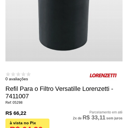
0 avaliações
Refil Para o Filtro Versatille Lorenzetti -
7411007
05298
R$ 66,22
R$ 33,11
2x
de
sem juros