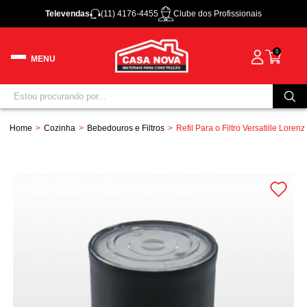
Televendas
(11) 4176-4455
Clube dos Profissionais
0
Home
Cozinha
Bebedouros e Filtros
Refil Para o Filtro Versatille Lorenz