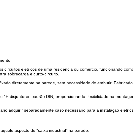
amento
os circuitos elétricos de uma residência ou comércio, funcionando como 
tra sobrecarga e curto-circuito.
 fixado diretamente na parede, sem necessidade de embutir. Fabricado
6 disjuntores padrão DIN, proporcionando flexibilidade na montagem do
io adquirir separadamente caso necessário para a instalação elétric
quele aspecto de "caixa industrial" na parede.