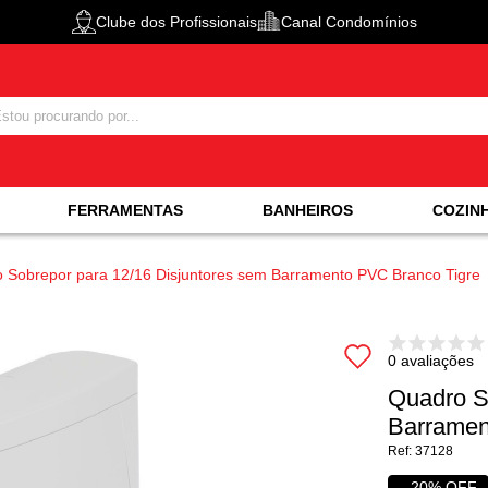
Clube dos Profissionais
Canal Condomínios
FERRAMENTAS
BANHEIROS
COZIN
 Sobrepor para 12/16 Disjuntores sem Barramento PVC Branco Tigre
0 avaliações
Quadro S
Barramen
37128
20% OFF