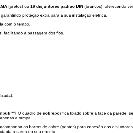
NEMA
(pretos) ou
16 disjuntores padrão DIN
(brancos), oferecendo vers
rantindo proteção extra para a sua instalação elétrica.
ela com o tempo.
, facilitando a passagem dos fios.
izada).
embutir"?
O quadro de
sobrepor
fica fixado sobre a face da parede, 
 apenas a tampa.
acompanha as barras de cobre (pentes) para conexão dos disjuntores. Iss
adapta à carga do seu projeto.