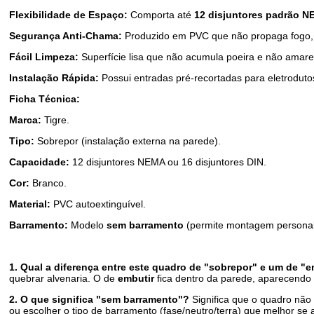
Flexibilidade de Espaço:
Comporta até
12 disjuntores padrão 
Segurança Anti-Chama:
Produzido em PVC que não propaga fogo, ga
Fácil Limpeza:
Superfície lisa que não acumula poeira e não amar
Instalação Rápida:
Possui entradas pré-recortadas para eletrodutos
Ficha Técnica:
Marca:
Tigre.
Tipo:
Sobrepor (instalação externa na parede).
Capacidade:
12 disjuntores NEMA ou 16 disjuntores DIN.
Cor:
Branco.
Material:
PVC autoextinguível.
Barramento:
Modelo
sem barramento
(permite montagem personal
1. Qual a diferença entre este quadro de "sobrepor" e um de "
quebrar alvenaria. O de
embutir
fica dentro da parede, aparecendo
2. O que significa "sem barramento"?
Significa que o quadro não 
ou escolher o tipo de barramento (fase/neutro/terra) que melhor se 