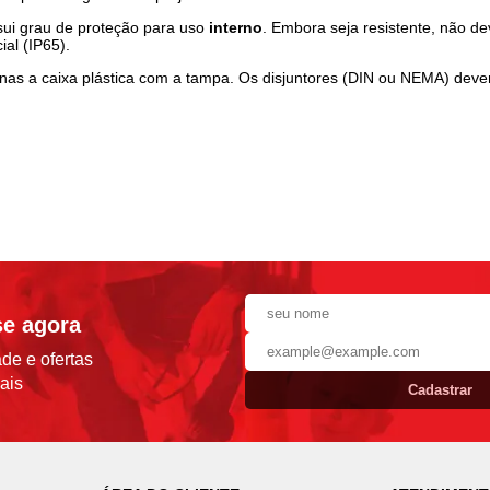
ui grau de proteção para uso
interno
. Embora seja resistente, não de
al (IP65).
nas a caixa plástica com a tampa. Os disjuntores (DIN ou NEMA) dev
se agora
de e ofertas
ais
Cadastrar