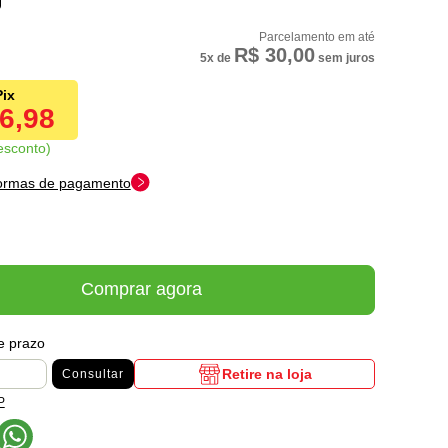
R$ 30,00
5x
de
sem juros
46,98
esconto
formas de pagamento
Comprar agora
 e prazo
Retire na loja
Consultar
P