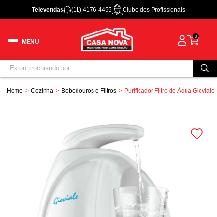
Televendas
(11) 4176-4455
Clube dos Profissionais
0
Home
Cozinha
Bebedouros e Filtros
Purificador Filtro de Água Gioviale 