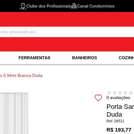
Clube dos Profissionais
Canal Condomínios
FERRAMENTAS
BANHEIROS
COZIN
 x 0,94mt Branca Duda
0 avaliações
Porta Sa
Duda
28521
R$ 193,77