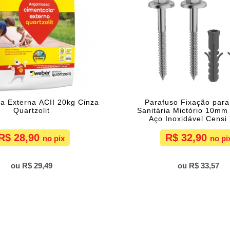
a Externa ACII 20kg Cinza
Parafuso Fixação para
Quartzolit
Sanitária Mictório 10m
Aço Inoxidável Censi
R$ 28,90
R$ 32,90
R$ 29,49
R$ 33,57