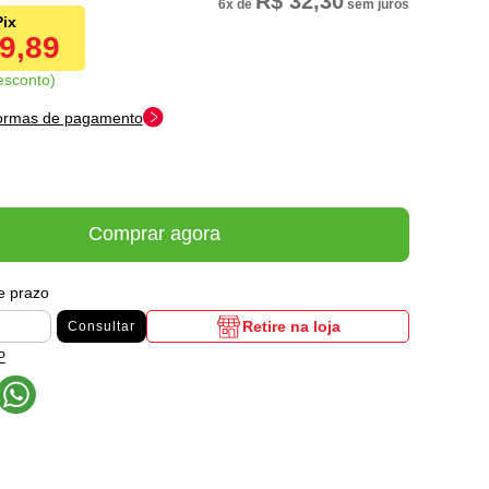
R$ 32,30
6x
de
sem juros
89,89
esconto
formas de pagamento
Comprar agora
 e prazo
Retire na loja
Consultar
P