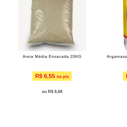
Areia Média Ensacada 20KG
Argamass
R$ 6,55
R$ 6,68