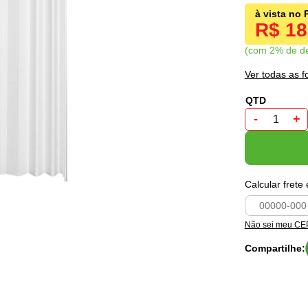
R$ 1
com 2% de d
Ver todas as 
-
+
Calcular frete
Não sei meu CE
Compartilhe: