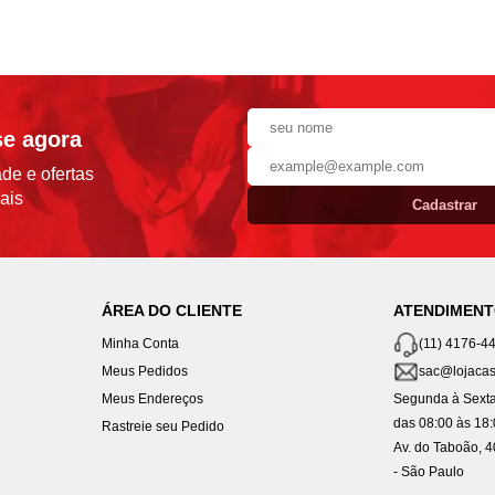
se agora
de e ofertas
ais
Cadastrar
ÁREA DO CLIENTE
ATENDIMEN
Minha Conta
(11) 4176-4
Meus Pedidos
sac@lojacas
Meus Endereços
Segunda à Sexta
das 08:00 às 18
Rastreie seu Pedido
Av. do Taboão, 
- São Paulo