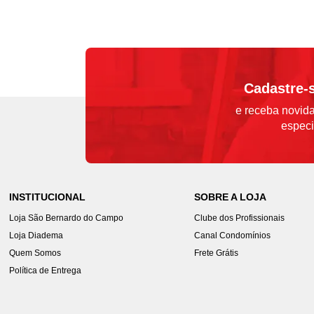
Cadastre-
e receba novida
especi
INSTITUCIONAL
SOBRE A LOJA
Loja São Bernardo do Campo
Clube dos Profissionais
Loja Diadema
Canal Condomínios
Quem Somos
Frete Grátis
Política de Entrega