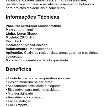
sanitários, o Loren Shape Black entrega durabilidade,
resistência à corrosão e excelente desempenho hidráulico
para projetos residenciais e comerciais.
Informações Técnicas
Produto:
Misturador Monocomando
Marca:
Lorenzetti
Linha:
Loren Shape
Modelo:
2875 B46
Cor:
Black
Instalação:
Mesa/Bancada
Acionamento:
Monocomando
Aplicação:
Cozinhas residenciais, áreas gourmet e cozinhas
comerciais
Material:
Liga metálica de alta qualidade
Benefícios
• Controle preciso de temperatura e vazão
• Design moderno na cor preta
• Acabamento sofisticado e elegante
• Bica móvel para maior praticidade
• Alta durabilidade
• Resistência à corrosão
• Fácil instalação
• Fácil limpeza