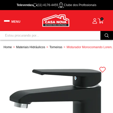
Televendas
(11) 4176-4455
Clube dos Profissionais
0
Home
Materiais Hidráulicos
Torneiras
Misturador Monocomando Lorenze