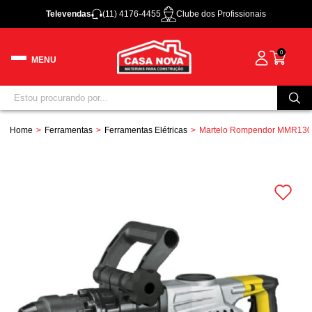
Televendas
(11) 4176-4455
Clube dos Profissionais
0
Home
Ferramentas
Ferramentas Elétricas
Martelo Rompendor MMR1300