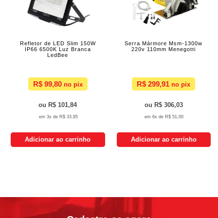
Refletor de LED Slim 150W
Serra Mármore Msm-1300w
IP66 6500K Luz Branca
220v 110mm Menegotti
LedBee
R$ 99,80
R$ 299,91
R$ 101,84
R$ 306,03
3x de
R$ 33,95
6x de
R$ 51,00
Adicionar ao carrinho
Adicionar ao carrinho