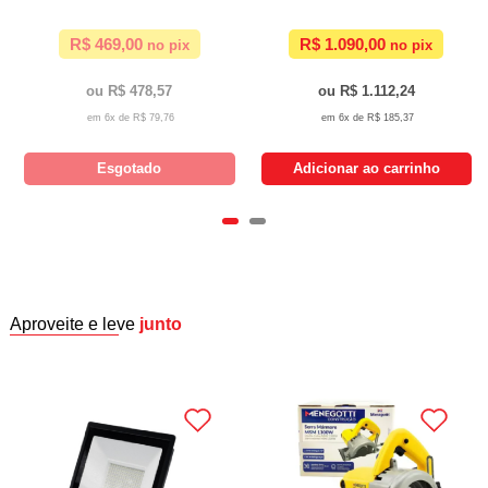
R$ 469,00
R$ 1.090,00
R$ 478,57
R$ 1.112,24
6x de
R$ 79,76
6x de
R$ 185,37
Esgotado
Adicionar ao carrinho
Aproveite e leve
junto