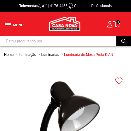
Televendas
(11) 4176-4455
Clube dos Profissionais
0
Home
Iluminação
Luminárias
Luminária de Mesa Preta KIAN