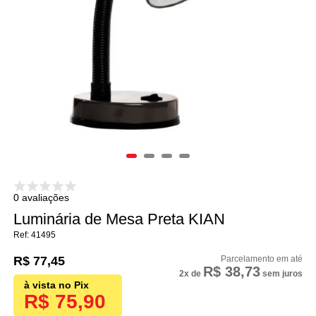
0 avaliações
Luminária de Mesa Preta KIAN
41495
R$ 77,45
R$ 38,73
2x
de
sem juros
R$ 75,90