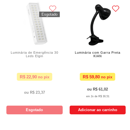
Luminária de Emergência 30
Luminária com Garra Preta
Leds Elgin
KIAN
R$ 22,90
R$ 59,80
R$ 61,02
R$ 23,37
2x de
R$ 30,51
Esgotado
Adicionar ao carrinho