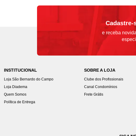
Cadastre-
e receba novida
especi
INSTITUCIONAL
SOBRE A LOJA
Loja São Bernardo do Campo
Clube dos Profissionais
Loja Diadema
Canal Condomínios
Quem Somos
Frete Grátis
Política de Entrega