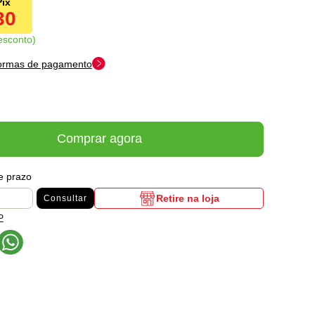
30
esconto
formas de pagamento
Comprar agora
 e prazo
Retire na loja
Consultar
P