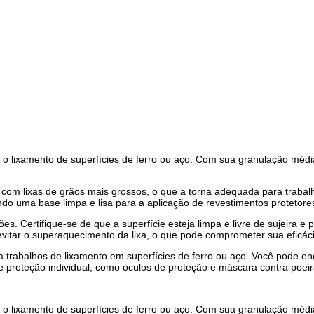
a o lixamento de superfícies de ferro ou aço. Com sua granulação média
ão com lixas de grãos mais grossos, o que a torna adequada para tra
ndo uma base limpa e lisa para a aplicação de revestimentos protetore
es. Certifique-se de que a superfície esteja limpa e livre de sujeira e
vitar o superaquecimento da lixa, o que pode comprometer sua eficác
ra trabalhos de lixamento em superfícies de ferro ou aço. Você pode e
 proteção individual, como óculos de proteção e máscara contra poeir
a o lixamento de superfícies de ferro ou aço. Com sua granulação média