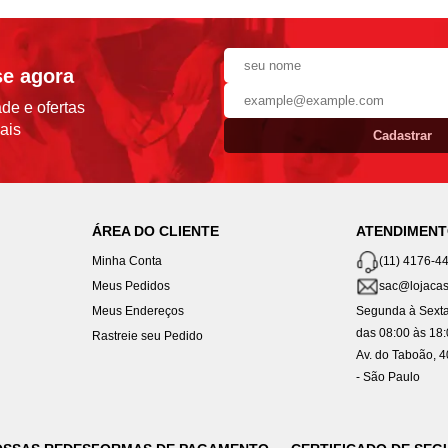
se agora
de e ofertas
ais
Cadastrar
ÁREA DO CLIENTE
ATENDIMEN
Minha Conta
(11) 4176-4
Meus Pedidos
sac@lojacas
Meus Endereços
Segunda à Sexta
das 08:00 às 18
Rastreie seu Pedido
Av. do Taboão, 
- São Paulo