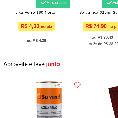
Adicionado
Ad
Lixa Ferro 180 Norton
Selatrinca 310ml Suv
R$ 4,30
R$ 74,90
R$ 76,43
R$ 4,39
2x de
R$ 38,2
Aproveite e leve
junto