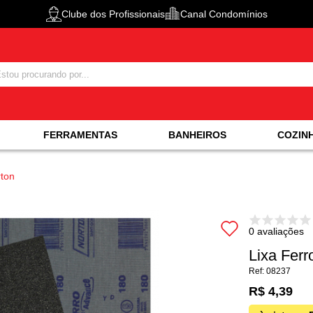
Clube dos Profissionais
Canal Condomínios
FERRAMENTAS
BANHEIROS
COZIN
rton
0 avaliações
Lixa Ferr
08237
R$ 4,39