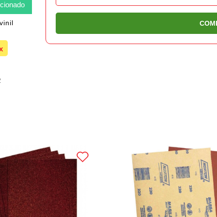
icionado
inil
COM
2