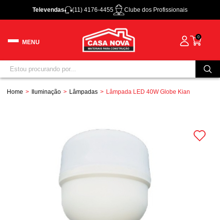
Televendas
(11) 4176-4455
Clube dos Profissionais
0
Home
Iluminação
Lâmpadas
Lâmpada LED 40W Globe Kian