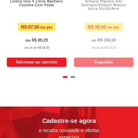
Lixeira Inox 5 Litros Banheiro
Armário Plástico A41
Cozinha Com Pedal
Sobrepor/Embutir Branco
Astra 35x30x9cm
R$ 87,50
R$ 98,00
R$ 89,29
R$ 100,00
2x de
R$ 44,65
3x de
R$ 33,33
Adicionar ao carrinho
Esgotado
Cadastre-se agora
e receba novidade e ofertas
especiais