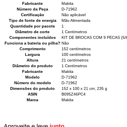
Fabricante
‎Makita
Número da Peça
‎D-71962
Certificação
‎Não aplicável
Tipo de fonte de energia
‎Mão Alimentada
Quantidade por pacote
‎1
Diâmetro de corte
‎1 Centímetros
Componentes incluídos
‎KIT DE BROCAS COM 9 PECAS (5/
Funciona a bateria ou pilha?
‎Não
Comprimento
‎152 centímetros
Largura
‎100 centímetros
Altura
‎21 centímetros
Diâmetro do produto
‎1 Centímetros
Fabricante
‎Makita
Modelo
‎D-71962
Número do modelo
‎D-71962
Dimensões do produto
‎152 x 100 x 21 cm; 235 g
ASIN
‎B095Z46PC4
Marca
‎Makita
Aproveite e leve
junto