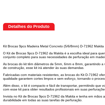
Detalhes do Produto
Kit Brocas 9pcs Madeira Metal Concreto (5/6/8mm) D-71962 Maki
O Kit de Brocas 9pcs D-71962 da Makita é a escolha ideal para quem 
conjunto completo para suas necessidades de perfuração em madeir
As brocas do kit têm diâmetros de 5mm, 6mm e 8mm, garantindo a var
de construção, esse kit irá atender às suas demandas.
Fabricadas com materiais resistentes, as brocas do Kit D-71962 ofe
qualidade garantem cortes limpos e sem esforço, tornando o process
Além disso, o kit é compacto e fácil de transportar, permitindo qu
com esse kit para obter resultados profissionais em suas perfuraçõe
Invista no Kit de Brocas 9pcs D-71962 da Makita e tenha em mãos as
durabilidade em todas as suas tarefas de perfuração.