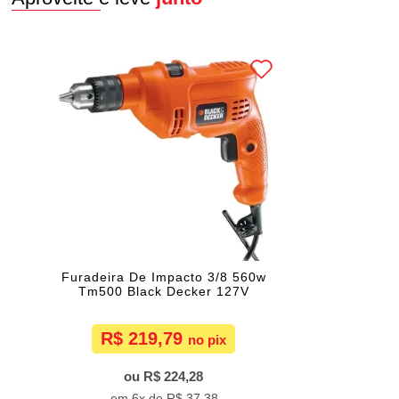
Furadeira De Impacto 3/8 560w
Tm500 Black Decker 127V
R$ 219,79
R$ 224,28
6x de
R$ 37,38