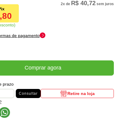
R$ 40,72
2x
de
sem juros
9,80
esconto
formas de pagamento
Comprar agora
 e prazo
Retire na loja
Consultar
P