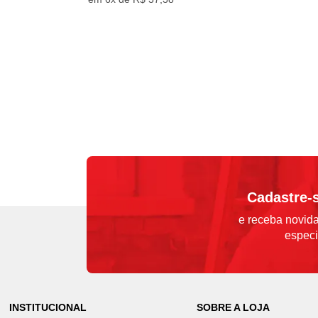
Cadastre-
e receba novida
especi
INSTITUCIONAL
SOBRE A LOJA