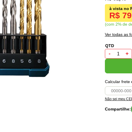
R$ 7
com 2% de d
Ver todas as 
-
+
Calcular frete
Não sei meu CE
Compartilhe: