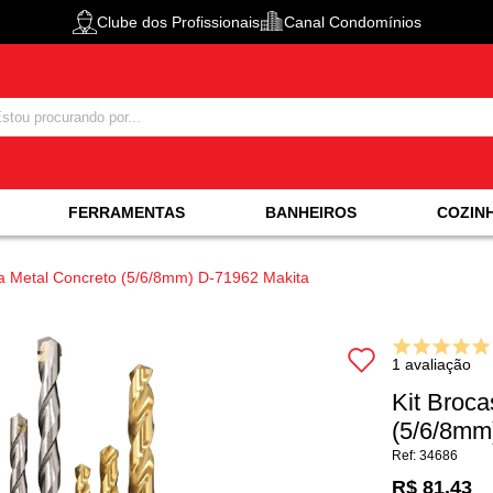
Clube dos Profissionais
Canal Condomínios
FERRAMENTAS
BANHEIROS
COZIN
ra Metal Concreto (5/6/8mm) D-71962 Makita
1 avaliação
Kit Broca
(5/6/8mm
34686
R$ 81,43