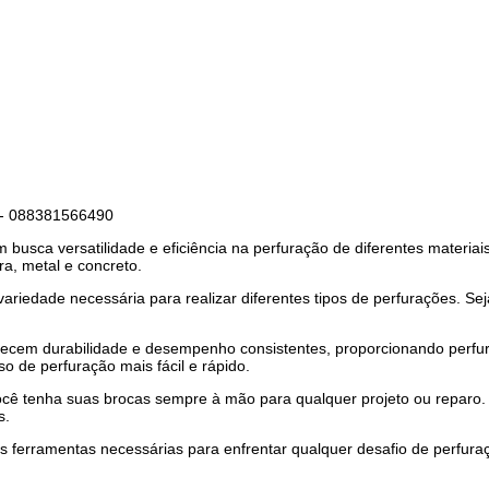
ta - 088381566490
busca versatilidade e eficiência na perfuração de diferentes materiai
a, metal e concreto.
iedade necessária para realizar diferentes tipos de perfurações. Sej
recem durabilidade e desempenho consistentes, proporcionando perfura
o de perfuração mais fácil e rápido.
e você tenha suas brocas sempre à mão para qualquer projeto ou repar
s.
 ferramentas necessárias para enfrentar qualquer desafio de perfuraç