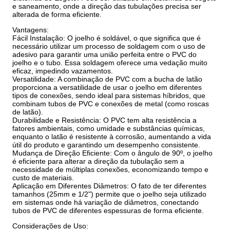
e saneamento, onde a direção das tubulações precisa ser
alterada de forma eficiente.
Vantagens:
Fácil Instalação: O joelho é soldável, o que significa que é
necessário utilizar um processo de soldagem com o uso de
adesivo para garantir uma união perfeita entre o PVC do
joelho e o tubo. Essa soldagem oferece uma vedação muito
eficaz, impedindo vazamentos.
Versatilidade: A combinação de PVC com a bucha de latão
proporciona a versatilidade de usar o joelho em diferentes
tipos de conexões, sendo ideal para sistemas híbridos, que
combinam tubos de PVC e conexões de metal (como roscas
de latão).
Durabilidade e Resistência: O PVC tem alta resistência a
fatores ambientais, como umidade e substâncias químicas,
enquanto o latão é resistente à corrosão, aumentando a vida
útil do produto e garantindo um desempenho consistente.
Mudança de Direção Eficiente: Com o ângulo de 90º, o joelho
é eficiente para alterar a direção da tubulação sem a
necessidade de múltiplas conexões, economizando tempo e
custo de materiais.
Aplicação em Diferentes Diâmetros: O fato de ter diferentes
tamanhos (25mm e 1/2") permite que o joelho seja utilizado
em sistemas onde há variação de diâmetros, conectando
tubos de PVC de diferentes espessuras de forma eficiente.
Considerações de Uso: