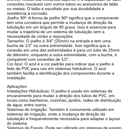
conexões roscáveis com outros tubos ou acessórios de latão
ou metais. O latão é escolhido por sua durabilidade e
resistência à corrosão.
Joelho 90º: A forma de joelho 90º significa que o componente
tem uma curvatura que permite a mudança de direção da
tubulação em um ângulo de 90 graus. Isso é essencial para
mudar a trajetória de um sistema de tubulação sem a
necessidade de cortes e reposições.
Tamanho: O joelho é 3/4" (25mm) na entrada e tem uma
bucha de 1/2" na outra extremidade. Isso significa que a
conexão em uma das extremidades é para um tubo de 25mm
de diâmetro, enquanto a outra extremidade, com a bucha, é
compatível com conexões de 1/2".
Cor Azul: O azul é a cor padrão para indicar que o joelho é
feito de PVC para uso em sistemas hidráulicos. O azul
também facilita a identificação dos componentes durante a
instalação.
Aplicações:
Instalações Hidráulicas: O joelho é usado em sistemas de
encanamento para mudar a direção dos tubos de PVC, em
locais como banheiros, cozinhas, jardins, redes de distribuição
de água, entre outros.
Sistemas de Irrigação: Também é comumente utilizado em
sistemas de irrigação, onde a mudança de direção da
tubulação é frequentemente necessária para adaptar o layout
do sistema.
Sistemas de Esgoto: Pode ser utilizado em sistemas de esgoto