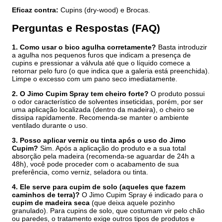
Eficaz contra:
Cupins (dry-wood) e Brocas.
Perguntas e Respostas (FAQ)
1. Como usar o bico agulha corretamente?
Basta introduzir
a agulha nos pequenos furos que indicam a presença de
cupins e pressionar a válvula até que o líquido comece a
retornar pelo furo (o que indica que a galeria está preenchida).
Limpe o excesso com um pano seco imediatamente.
2. O Jimo Cupim Spray tem cheiro forte?
O produto possui
o odor característico de solventes inseticidas, porém, por ser
uma aplicação localizada (dentro da madeira), o cheiro se
dissipa rapidamente. Recomenda-se manter o ambiente
ventilado durante o uso.
3. Posso aplicar verniz ou tinta após o uso do Jimo
Cupim?
Sim. Após a aplicação do produto e a sua total
absorção pela madeira (recomenda-se aguardar de 24h a
48h), você pode proceder com o acabamento de sua
preferência, como verniz, seladora ou tinta.
4. Ele serve para cupim de solo (aqueles que fazem
caminhos de terra)?
O Jimo Cupim Spray é indicado para o
cupim de madeira seca
(que deixa aquele pozinho
granulado). Para cupins de solo, que costumam vir pelo chão
ou paredes, o tratamento exige outros tipos de produtos e