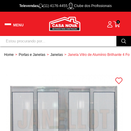
Televendas
(11) 4176-4455
Clube dos Profissionais
0
Home
Portas e Janelas
Janelas
Janela Vitro de Alumínio Brilhante 4 Fo